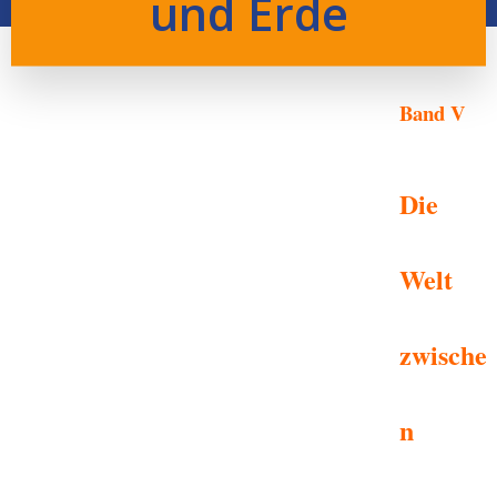
und Erde
Band V
Die
Welt
zwische
n