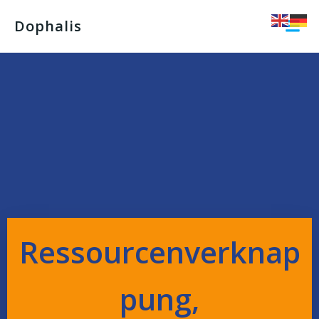
Dophalis
Ressourcenverknap
pung,