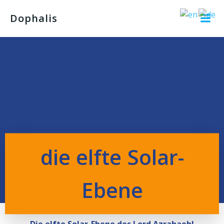
Dophalis
die elfte Solar-
Ebene