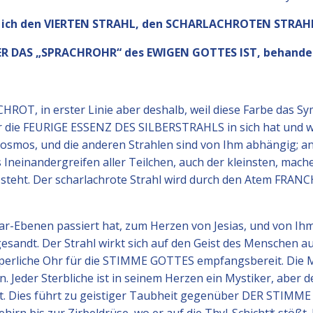
 ich den VIERTEN STRAHL, den SCHARLACHROTEN STRAHL
ER DAS „SPRACHROHR“ des EWIGEN GOTTES IST, behandel
ROT, in erster Linie aber deshalb, weil diese Farbe das S
 er die FEURIGE ESSENZ DES SILBERSTRAHLS in sich hat und w
 Kosmos, und die anderen Strahlen sind von Ihm abhängig; an
neinandergreifen aller Teilchen, auch der kleinsten, mach
e steht. Der scharlachrote Strahl wird durch den Atem FRAN
lar-Ebenen passiert hat, zum Herzen von Jesias, und von Ih
sandt. Der Strahl wirkt sich auf den Geist des Menschen au
rperliche Ohr für die STIMME GOTTES empfangsbereit. Die 
n. Jeder Sterbliche ist in seinem Herzen ein Mystiker, aber 
t. Dies führt zu geistiger Taubheit gegenüber DER STIMME