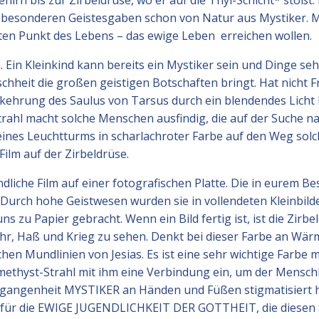
ehirn bis zur Zirbeldrüse, wo er auf die Thyl-Schicht* stöß
 besonderen Geistesgaben schon von Natur aus Mystiker. Mys
en Punkt des Lebens – das ewige Leben ­ erreichen wollen.
h. Ein Kleinkind kann bereits ein Mystiker sein und Dinge 
nschheit die großen geistigen Botschaften bringt. Hat nicht 
kehrung des Saulus von Tarsus durch ein blendendes Licht b
Strahl macht solche Menschen ausfindig, die auf der Suche 
 eines Leuchtturms in scharlachroter Farbe auf den Weg sol
Film auf der Zirbeldrüse.
ndliche Film auf einer fotografischen Platte. Die in eurem B
 Durch hohe Geistwesen wurden sie in vollendeten Kleinbild
ns zu Papier gebracht. Wenn ein Bild fertig ist, ist die Zirb
efahr, Haß und Krieg zu sehen. Denkt bei dieser Farbe an
chen Mundlinien von Jesias. Es ist eine sehr wichtige Farbe 
 Amethyst-Strahl mit ihm eine Verbindung ein, um der Me
Vergangenheit MYSTIKER an Händen und Füßen stigmatisiert h
is für die EWIGE JUGENDLICHKEIT DER GOTTHEIT, die diesen 