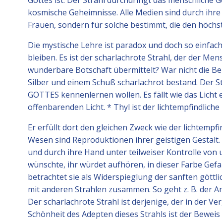
Gottes ist. Der Strahl durchdringt das menschliche G
kosmische Geheimnisse. Alle Medien sind durch ihre
Frauen, sondern für solche bestimmt, die den höchst
Die mystische Lehre ist paradox und doch so einfac
bleiben. Es ist der scharlachrote Strahl, der der Me
wunderbare Botschaft übermittelt? War nicht die Be
Silber und einem Schuß scharlachrot bestand. Der 
GOTTES kennenlernen wollen. Es fällt wie das Licht
offenbarenden Licht. * Thyl ist der lichtempfindliche 
Er erfüllt dort den gleichen Zweck wie der lichtempfi
Wesen sind Reproduktionen ihrer geistigen Gestalt.
und durch ihre Hand unter teilweiser Kontrolle von u
wünschte, ihr würdet aufhören, in dieser Farbe G
betrachtet sie als Widerspieglung der sanften göttli
mit anderen Strahlen zusammen. So geht z. B. der
Der scharlachrote Strahl ist derjenige, der in der 
Schönheit des Adepten dieses Strahls ist der Bewe