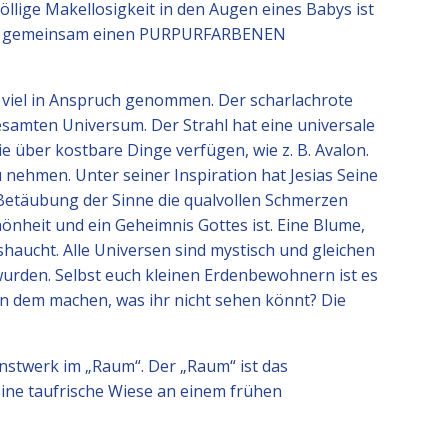
llige Makellosigkeit in den Augen eines Babys ist
 dann gemeinsam einen PURPURFARBENEN
viel in Anspruch genommen. Der scharlachrote
gesamten Universum. Der Strahl hat eine universale
ie über kostbare Dinge verfügen, wie z. B. Avalon.
 nehmen. Unter seiner Inspiration hat Jesias Seine
 Betäubung der Sinne die qualvollen Schmerzen
chönheit und ein Geheimnis Gottes ist. Eine Blume,
haucht. Alle Universen sind mystisch und gleichen
rden. Selbst euch kleinen Erdenbewohnern ist es
von dem machen, was ihr nicht sehen könnt? Die
stwerk im „Raum“. Der „Raum“ ist das
eine taufrische Wiese an einem frühen