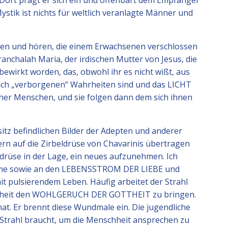
t. Dort prägt er sich ein und offenbart dem Empfänger
tik ist nichts für weltlich veranlagte Männer und
sehen und hören, die einem Erwachsenen verschlossen
Franchalah Maria, der irdischen Mutter von Jesus, die
ewirkt worden, das, obwohl ihr es nicht wißt, aus
nach „verborgenen“ Wahrheiten sind und das LICHT
cher Menschen, und sie folgen dann dem sich ihnen
esitz befindlichen Bilder der Adepten und anderer
ern auf die Zirbeldrüse von Chavarinis übertragen
eldrüse in der Lage, ein neues aufzunehmen. Ich
 Wärme sowie an den LEBENSSTROM DER LIEBE und
mit pulsierendem Leben. Häufig arbeitet der Strahl
nschheit den WOHLGERUCH DER GOTTHEIT zu bringen.
at. Er brennt diese Wundmale ein. Die jugendliche
Strahl braucht, um die Menschheit ansprechen zu