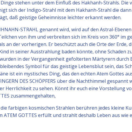
 Dinge stehen unter dem Einfluß des Hakhanh-Strahls. Die vö
einigt sich der Indigo-Strahl mit dem Hakhanh-Strahl die
gt, daß geistige Geheimnisse leichter erkannt werden.
LIHNAHN-STRAHL genannt wird, wird auf den Astral-Ebenen 
e Teilchen von ihm und verbreiten sich im Kreis von 360° im 
ls an der vorherigen. Er beschützt auch die Orte der Erde, d
s Kind in seiner Ausstrahlung baden könnte, ohne Schaden zu
ls wurden in der Vergangenheit gefolterten Märtyrern durch
in bleibendes Symbol für das geistige Lebensblut sein, das S
äne ist ein mystisches Ding, das den echten Atem Gottes aus
n FINGERN DES SCHÖPFERS über die Nachthimmel gespannt wu
er Herrlichkeit zu sehen. Könnt ihr euch eine Vorstellung 
TTES zusammengehalten,
 farbigen kosmischen Strahlen berühren jedes kleine Kun
em ATEM GOTTES erfüllt und strahlt deshalb Leben aus wie 