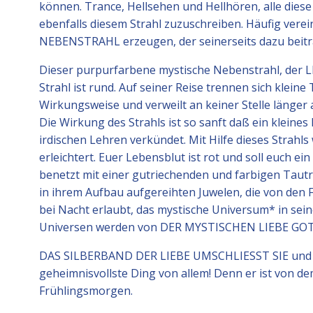
können. Trance, Hellsehen und Hellhören, alle diese
ebenfalls diesem Strahl zuzuschreiben. Häufig ver
NEBENSTRAHL erzeugen, der seinerseits dazu beiträ
Dieser purpurfarbene mystische Nebenstrahl, der 
Strahl ist rund. Auf seiner Reise trennen sich klein
Wirkungsweise und verweilt an keiner Stelle länger a
Die Wirkung des Strahls ist so sanft daß ein kleine
irdischen Lehren verkündet. Mit Hilfe dieses Strah
erleichtert. Euer Lebensblut ist rot und soll euch e
benetzt mit einer gutriechenden und farbigen Tautr
in ihrem Aufbau aufgereihten Juwelen, die von de
bei Nacht erlaubt, das mystische Universum* in sein
Universen werden von DER MYSTISCHEN LIEBE GO
DAS SILBERBAND DER LIEBE UMSCHLIESST SIE und die
geheimnisvollste Ding von allem! Denn er ist von d
Frühlingsmorgen.